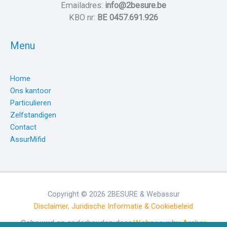
Emailadres:
info@2besure.be
KBO nr:
BE 0457.691.926
Menu
Home
Ons kantoor
Particulieren
Zelfstandigen
Contact
AssurMifid
Copyright © 2026 2BESURE & Webassur
Disclaimer, Juridische Informatie & Cookiebeleid
Gebouwd en onderhouden door
Webassur
by
Archer