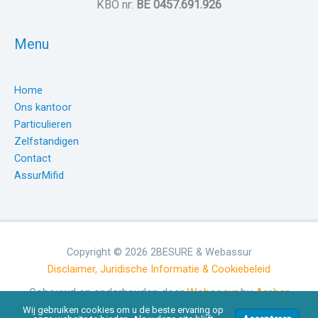
KBO nr:
BE 0457.691.926
Menu
Home
Ons kantoor
Particulieren
Zelfstandigen
Contact
AssurMifid
Copyright © 2026 2BESURE & Webassur
Disclaimer, Juridische Informatie & Cookiebeleid
Gebouwd en onderhouden door
Webassur
by
Archer
Digital
Wij gebruiken cookies om u de beste ervaring op